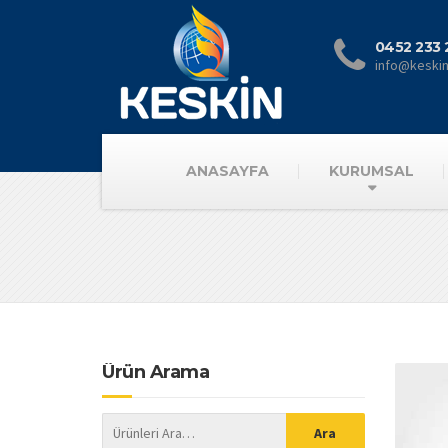
0452 233 
info@keski
ANASAYFA
KURUMSAL
Ürün Arama