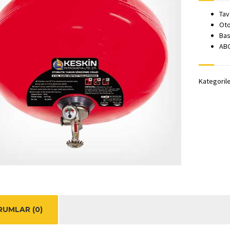
Tav
Oto
Bas
ABC
Kategoril
UMLAR (0)