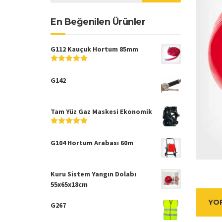
En Beğenilen Ürünler
G112 Kauçuk Hortum 85mm
5
5
üzerinden
G142
Tam Yüz Gaz Maskesi Ekonomik
5
5
üzerinden
G104 Hortum Arabası 60m
Kuru Sistem Yangın Dolabı
55x65x18cm
YOR
G267