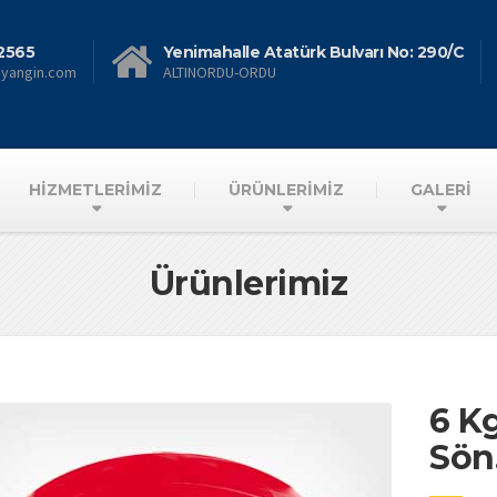
2565
Yenimahalle Atatürk Bulvarı No: 290/C
nyangin.com
ALTINORDU-ORDU
HİZMETLERİMİZ
ÜRÜNLERİMİZ
GALERİ
Ürünlerimiz
6 K
Sön