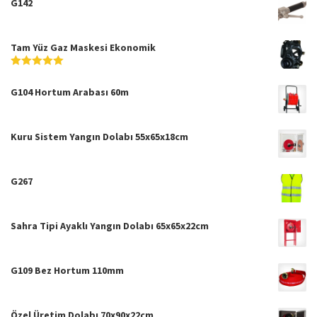
G142
Tam Yüz Gaz Maskesi Ekonomik
5
5
üzerinden
G104 Hortum Arabası 60m
Kuru Sistem Yangın Dolabı 55x65x18cm
G267
Sahra Tipi Ayaklı Yangın Dolabı 65x65x22cm
G109 Bez Hortum 110mm
Özel Üretim Dolabı 70x90x22cm