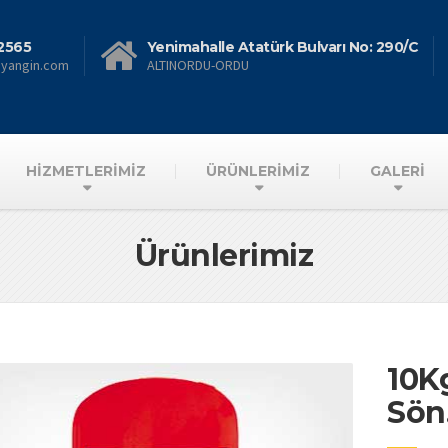
2565
Yenimahalle Atatürk Bulvarı No: 290/C
nyangin.com
ALTINORDU-ORDU
HİZMETLERİMİZ
ÜRÜNLERİMİZ
GALERİ
Ürünlerimiz
10K
Sön