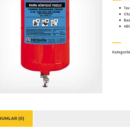
Tav
Oto
Bas
ABC
Kategoril
UMLAR (0)