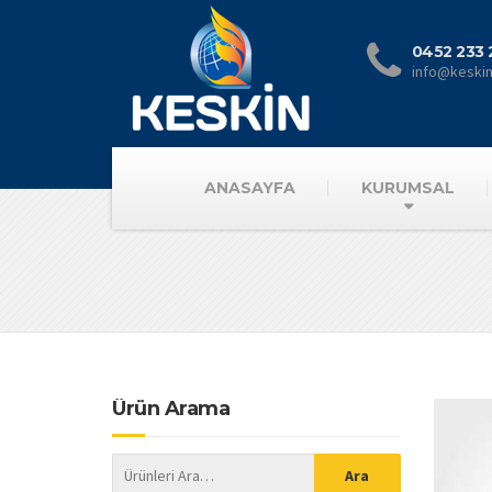
0452 233 
info@keski
ANASAYFA
KURUMSAL
Ürün Arama