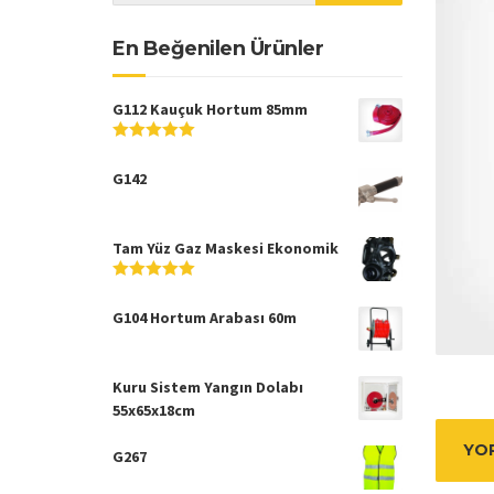
En Beğenilen Ürünler
G112 Kauçuk Hortum 85mm
5
5
üzerinden
G142
Tam Yüz Gaz Maskesi Ekonomik
5
5
üzerinden
G104 Hortum Arabası 60m
Kuru Sistem Yangın Dolabı
55x65x18cm
YOR
G267