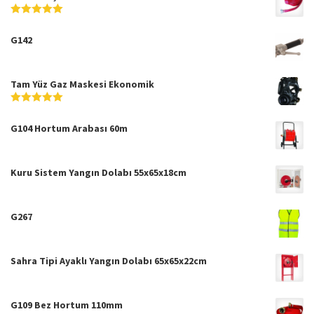
5
5
üzerinden
G142
Tam Yüz Gaz Maskesi Ekonomik
5
5
üzerinden
G104 Hortum Arabası 60m
Kuru Sistem Yangın Dolabı 55x65x18cm
G267
Sahra Tipi Ayaklı Yangın Dolabı 65x65x22cm
G109 Bez Hortum 110mm