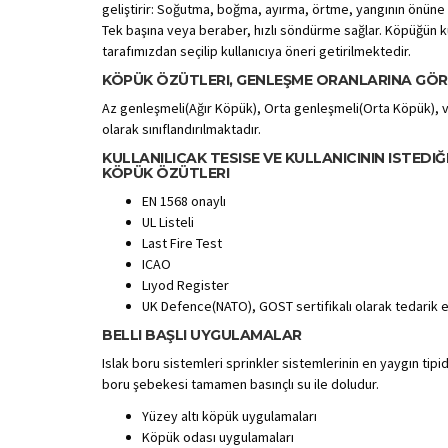
geliştirir: Soğutma, boğma, ayırma, örtme, yangının önüne
Tek başına veya beraber, hızlı söndürme sağlar. Köpüğün ku
tarafımızdan seçilip kullanıcıya öneri getirilmektedir.
KÖPÜK ÖZÜTLERI, GENLEŞME ORANLARINA GÖR
Az genleşmeli(Ağır Köpük), Orta genleşmeli(Orta Köpük), 
olarak sınıflandırılmaktadır.
KULLANILICAK TESISE VE KULLANICININ ISTEDI
KÖPÜK ÖZÜTLERI
EN 1568 onaylı
UL Listeli
Last Fire Test
ICAO
Lıyod Register
UK Defence(NATO), GOST sertifikalı olarak tedarik 
BELLI BAŞLI UYGULAMALAR
Islak boru sistemleri sprinkler sistemlerinin en yaygın tipid
boru şebekesi tamamen basınçlı su ile doludur.
Yüzey altı köpük uygulamaları
Köpük odası uygulamaları