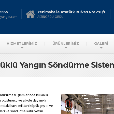
2565
Yenimahalle Atatürk Bulvarı No: 290/C
nyangin.com
ALTINORDU-ORDU
HİZMETLERİMİZ
ÜRÜNLERİMİZ
GALERİ
üklü Yangın Söndürme Sistem
dürülmesi işlemlerinde kullanılır.
m oluşturucu ve alkole dayanıklı
ışımdaki hava miktarı köpük çeşidi ve
ileri ve söndürme kabiliyetini