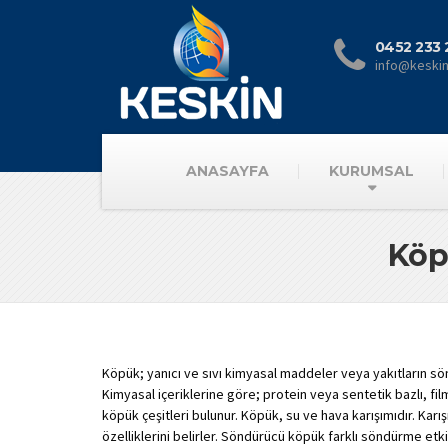
0452 233 
info@keski
ANASAYFA
KURUMSAL
Köp
Köpük; yanıcı ve sıvı kimyasal maddeler veya yakıtların sön
Kimyasal içeriklerine göre; protein veya sentetik bazlı, fil
köpük çeşitleri bulunur. Köpük, su ve hava karışımıdır. Kar
özelliklerini belirler. Söndürücü köpük farklı söndürme etk