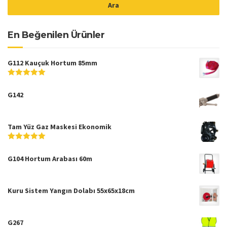
En Beğenilen Ürünler
G112 Kauçuk Hortum 85mm
5
5
üzerinden
G142
Tam Yüz Gaz Maskesi Ekonomik
5
5
üzerinden
G104 Hortum Arabası 60m
Kuru Sistem Yangın Dolabı 55x65x18cm
G267