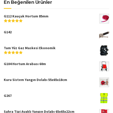
En Beğenilen Ürünler
G112 Kauçuk Hortum 85mm
5
5
üzerinden
G142
Tam Yüz Gaz Maskesi Ekonomik
5
5
üzerinden
G104 Hortum Arabası 60m
Kuru Sistem Yangın Dolabı 55x65x18cm
G267
Sahra Tipi Ayaklı Yangın Dolabı 65x65x22cm