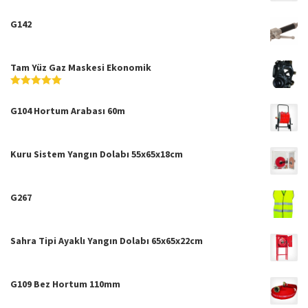
5
5
üzerinden
G142
Tam Yüz Gaz Maskesi Ekonomik
5
5
üzerinden
G104 Hortum Arabası 60m
Kuru Sistem Yangın Dolabı 55x65x18cm
G267
Sahra Tipi Ayaklı Yangın Dolabı 65x65x22cm
G109 Bez Hortum 110mm