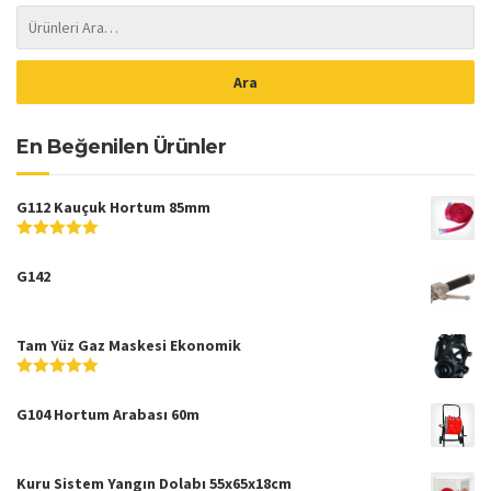
En Beğenilen Ürünler
G112 Kauçuk Hortum 85mm
5
5
üzerinden
G142
Tam Yüz Gaz Maskesi Ekonomik
5
5
üzerinden
G104 Hortum Arabası 60m
Kuru Sistem Yangın Dolabı 55x65x18cm