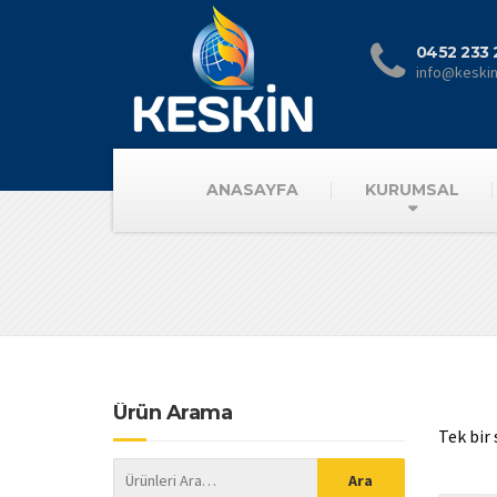
0452 233 
info@keski
ANASAYFA
KURUMSAL
Ürün Arama
Tek bir