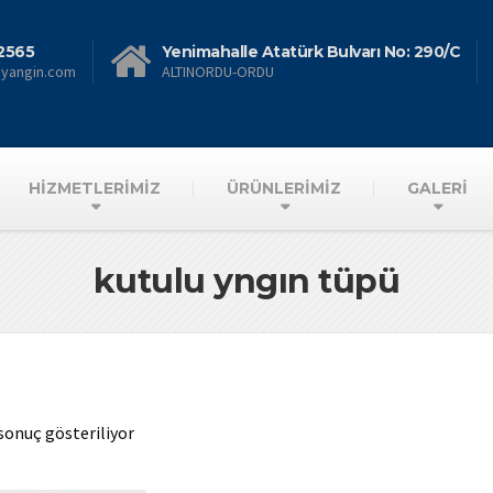
2565
Yenimahalle Atatürk Bulvarı No: 290/C
nyangin.com
ALTINORDU-ORDU
HİZMETLERİMİZ
ÜRÜNLERİMİZ
GALERİ
kutulu yngın tüpü
 sonuç gösteriliyor