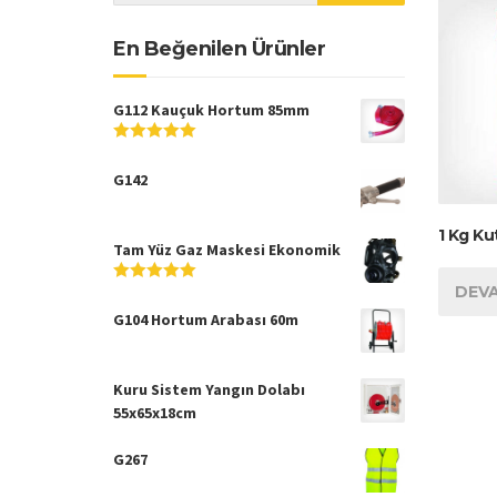
En Beğenilen Ürünler
G112 Kauçuk Hortum 85mm
5
5
üzerinden
G142
1 Kg Ku
Tam Yüz Gaz Maskesi Ekonomik
DEVA
5
5
üzerinden
G104 Hortum Arabası 60m
Kuru Sistem Yangın Dolabı
55x65x18cm
G267